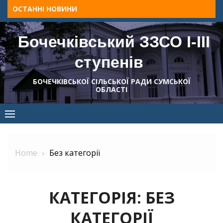
Skip
ОСТАННІ НОВИНИ
to
content
Бочечківський ЗЗСО І-ІІІ
ступенів
БОЧЕЧКІВСЬКОЇ СІЛЬСЬКОЇ РАДИ СУМСЬКОЇ
ОБЛАСТІ
Home
Без категорії
КАТЕГОРІЯ:
БЕЗ
КАТЕГОРІЇ