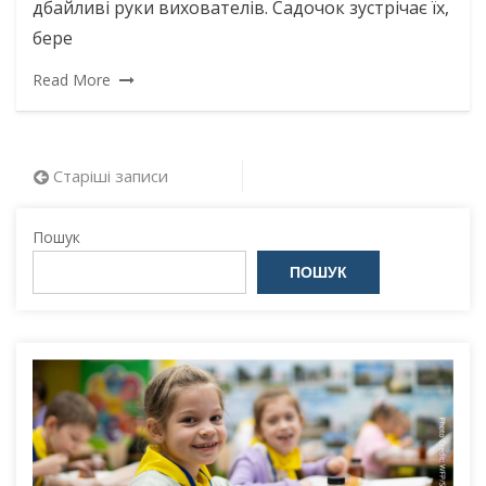
дбайливі руки вихователів. Садочок зустрічає їх,
бере
Read More
Навігація
Старіші записи
за
Пошук
записами
ПОШУК