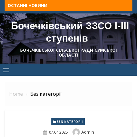
Skip
ОСТАННІ НОВИНИ
to
content
Бочечківський ЗЗСО І-ІІІ
ступенів
БОЧЕЧКІВСЬКОЇ СІЛЬСЬКОЇ РАДИ СУМСЬКОЇ
ОБЛАСТІ
Home
Без категорії
БЕЗ КАТЕГОРІЇ
Author
Admin
Posted
07.04.2025
On