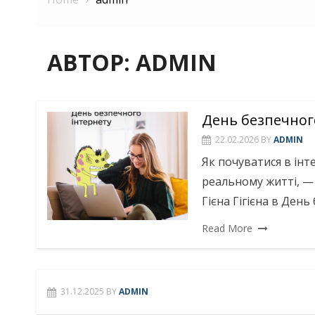
АВТОР:
ADMIN
День безпечног
22.02.2026
BY
ADMIN
Як почуватися в інт
реальному житті, —
Гієна Гігієна в День
Read More
31.12.2025
BY
ADMIN