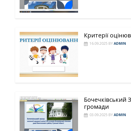
Критерії оціню
16.09.2025
BY
ADMIN
Бочечківський З
громади
03.09.2025
BY
ADMIN