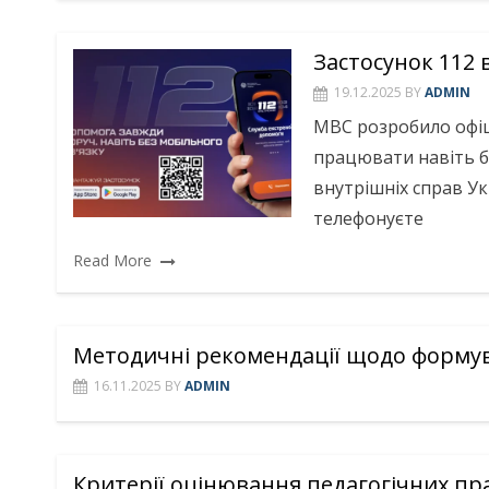
Застосунок 112
19.12.2025
BY
ADMIN
МВС розробило офіц
працювати навіть бе
внутрішніх справ Ук
телефонуєте
Read More
Методичні рекомендації щодо формув
16.11.2025
BY
ADMIN
Критерії оцінювання педагогічних пр