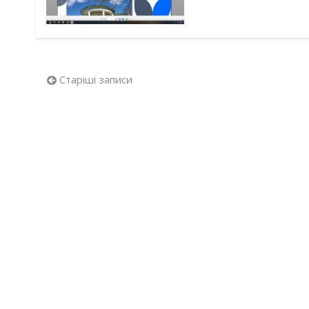
Навігація
Старіші записи
за
записами