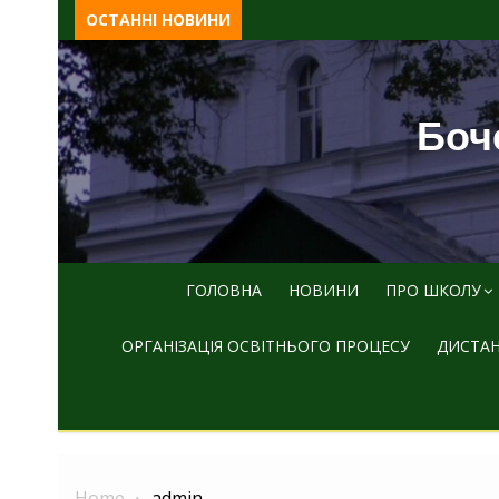
Skip
ОСТАННІ НОВИНИ
to
content
Боче
ГОЛОВНА
НОВИНИ
ПРО ШКОЛУ
ОРГАНІЗАЦІЯ ОСВІТНЬОГО ПРОЦЕСУ
ДИСТАН
Home
admin