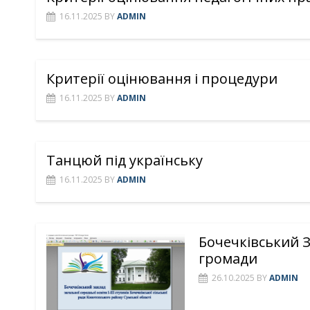
16.11.2025
BY
ADMIN
Критерії оцінювання і процедури
16.11.2025
BY
ADMIN
Танцюй під українську
16.11.2025
BY
ADMIN
Бочечківський З
громади
26.10.2025
BY
ADMIN