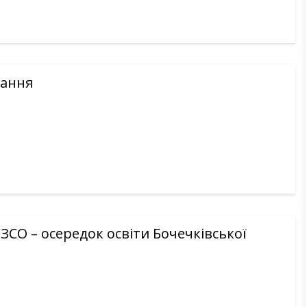
вання
ЗСО – осередок освіти Бочечківської