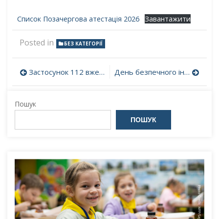
Список Позачергова атестація 2026
Завантажити
Posted in
БЕЗ КАТЕГОРІЇ
Навігація
Застосунок 112 вже доступний для завантаження
День безпечного інтернету
записів
Пошук
ПОШУК