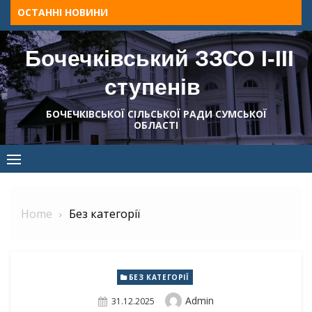
Skip
ОСТАННІ НОВИНИ
to
content
Бочечківський ЗЗСО І-ІІІ
ступенів
БОЧЕЧКІВСЬКОЇ СІЛЬСЬКОЇ РАДИ СУМСЬКОЇ
ОБЛАСТІ
Home
Без категорії
БЕЗ КАТЕГОРІЇ
Author
Admin
Posted
31.12.2025
On