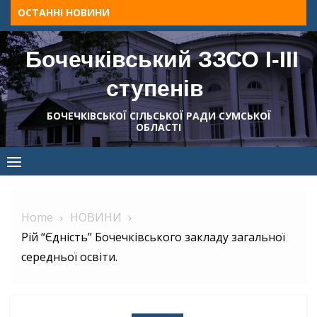
Skip
ОСТАННІ НОВИНИ
to
content
Бочечківський ЗЗСО І-ІІІ
ступенів
БОЧЕЧКІВСЬКОЇ СІЛЬСЬКОЇ РАДИ СУМСЬКОЇ
ОБЛАСТІ
Home
НОВИНИ
Рій “Єдність” Бочечківського закладу загальної
середньої освіти.