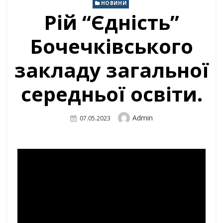
НОВИНИ
Рій “Єдність”
Бочечківського
закладу загальної
середньої освіти.
Author
Admin
Posted
07.05.2023
On