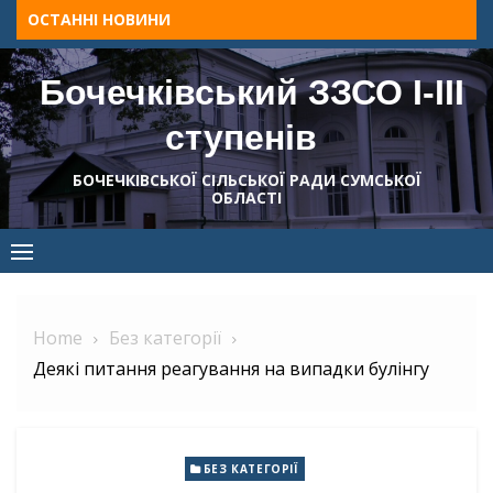
Skip
ОСТАННІ НОВИНИ
to
content
Бочечківський ЗЗСО І-ІІІ
ступенів
БОЧЕЧКІВСЬКОЇ СІЛЬСЬКОЇ РАДИ СУМСЬКОЇ
ОБЛАСТІ
Home
Без категорії
Деякі питання реагування на випадки булінгу
БЕЗ КАТЕГОРІЇ