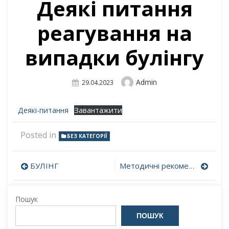
Деякі питання
реагування на
випадки булінгу
Author
Admin
Posted
29.04.2023
On
Деякі-питання
Завантажити
Posted in
БЕЗ КАТЕГОРІЇ
Навігація
БУЛІНГ
Методичні рекомендації щодо виявлення, реагування на випадки домашнього насильства
записів
Пошук
ПОШУК