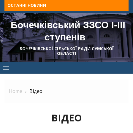
Skip
ОСТАННІ НОВИНИ
to
content
Бочечківський ЗЗСО І-ІІІ
ступенів
БОЧЕЧКІВСЬКОЇ СІЛЬСЬКОЇ РАДИ СУМСЬКОЇ
ОБЛАСТІ
Home
Відео
ВІДЕО