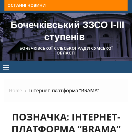
Skip
ОСТАННІ НОВИНИ
to
content
Бочечківський ЗЗСО І-ІІІ
ступенів
БОЧЕЧКІВСЬКОЇ СІЛЬСЬКОЇ РАДИ СУМСЬКОЇ
ОБЛАСТІ
Home
Інтернет-платформа “BRAMA”
ПОЗНАЧКА:
ІНТЕРНЕТ-
ПЛАТФОРМА “BRAMA”