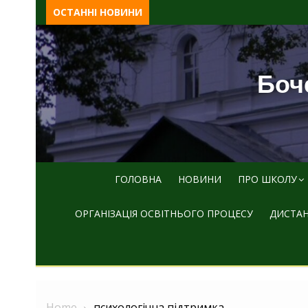
Skip
ОСТАННІ НОВИНИ
to
content
Боче
ГОЛОВНА
НОВИНИ
ПРО ШКОЛУ
ОРГАНІЗАЦІЯ ОСВІТНЬОГО ПРОЦЕСУ
ДИСТАН
Home
психологічна підтримка