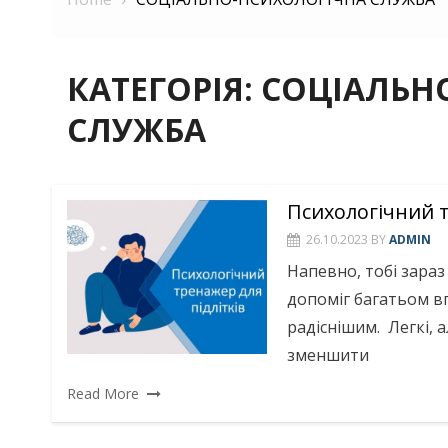
КАТЕГОРІЯ:
СОЦІАЛЬН
СЛУЖБА
Психологічний т
26.10.2023
BY
ADMIN
Напевно, тобі зараз
допоміг багатьом в
радіснішим. Легкі,
зменшити
Read More