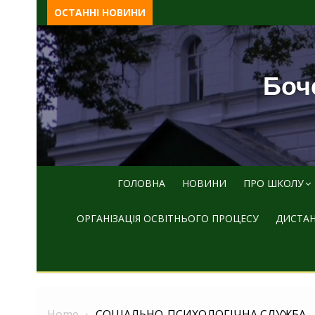
Skip
ОСТАННІ НОВИНИ
to
content
Боче
ГОЛОВНА
НОВИНИ
ПРО ШКОЛУ
ОРГАНІЗАЦІЯ ОСВІТНЬОГО ПРОЦЕСУ
ДИСТАН
Home
СОЦІАЛЬНО-ПСИХОЛОГІЧНА СЛУЖБА