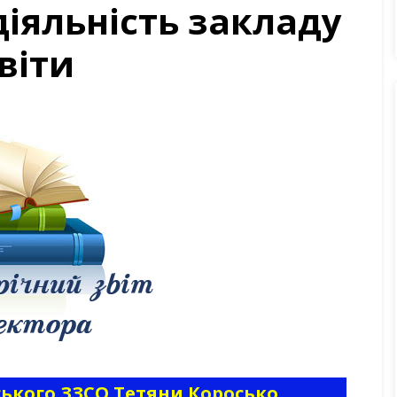
діяльність закладу
віти
ського ЗЗСО Тетяни Коросько