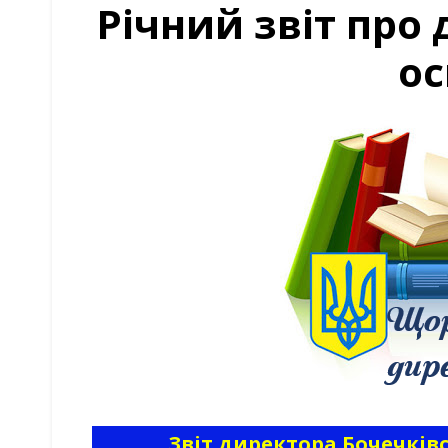
Річний звіт про 
ос
Звіт директора Бочечків