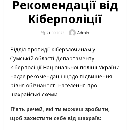
Рекомендації від
Кіберполіції
Author
Admin
Posted
21.09.2023
On
Відділ протидії кіберзлочинам у
Сумській області Департаменту
кіберполіції Національної поліції України
надає рекомендації щодо підвищення
рівня обізнаності населення про
шахрайські схеми.
П’ять речей, які ти можеш зробити,
щоб захистити себе від шахраїв: