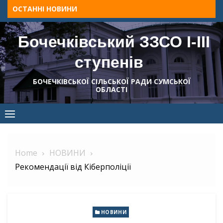
Skip
ОСТАННІ НОВИНИ
to
content
Бочечківський ЗЗСО І-ІІІ
ступенів
БОЧЕЧКІВСЬКОЇ СІЛЬСЬКОЇ РАДИ СУМСЬКОЇ
ОБЛАСТІ
Home
НОВИНИ
Рекомендації від Кіберполіції
НОВИНИ