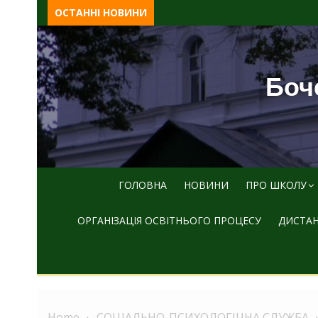
Skip
ОСТАННІ НОВИНИ
to
content
Боче
ГОЛОВНА
НОВИНИ
ПРО ШКОЛУ
ОРГАНІЗАЦІЯ ОСВІТНЬОГО ПРОЦЕСУ
ДИСТАН
Home
СОЦІАЛЬНО-ПСИХОЛОГІЧНА СЛУЖБА