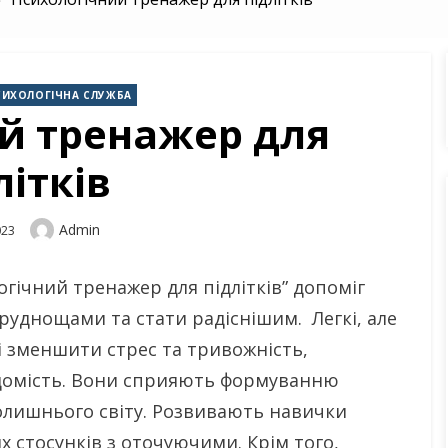
СИХОЛОГІЧНА СЛУЖБА
й тренажер для
літків
Author
Admin
023
огічний тренажер для підлітків” допоміг
руднощами та стати радіснішим. Легкі, але
 зменшити стрес та тривожність,
ідомість. Вони сприяють формуванню
олишнього світу. Розвивають навички
х стосунків з оточуючими. Крім того,