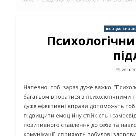
СОЦІАЛЬНО-П
Психологічни
під
Posted
26.10.2
On
Напевно, тобі зараз дуже важко. “Психол
багатьом впоратися з психологічними т
дуже ефективні вправи допоможуть тобі
підвищити емоційну стійкість і самосв
позитивного ставлення до себе та навк
комунікації, сприяють побудові здорови