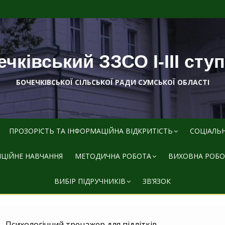
чківський ЗЗСО І-ІІІ сту
БОЧЕЧКІВСЬКОЇ СІЛЬСЬКОЇ РАДИ СУМСЬКОЇ ОБЛАСТІ
ПРОЗОРІСТЬ ТА ІНФОРМАЦІЙНА ВІДКРИТІСТЬ
СОЦІАЛЬ
ЦІЙНЕ НАВЧАННЯ
МЕТОДИЧНА РОБОТА
ВИХОВНА РОБО
ВИБІР ПІДРУЧНИКІВ
ЗВ’ЯЗОК
Психологічний тренажер для підлітків