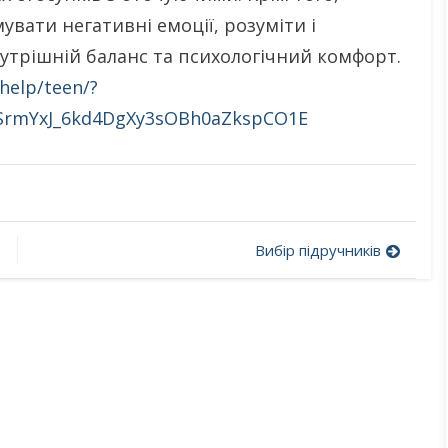
увати негативні емоції, розуміти і
утрішній баланс та психологічний комфорт.
help/teen/?
LSrmYxJ_6kd4DgXy3sOBh0aZkspCO1E
Вибір підручників