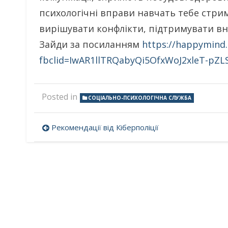
психологічні вправи навчать тебе стрим
вирішувати конфлікти, підтримувати вн
Зайди за посиланням
https://happymind.
fbclid=IwAR1llTRQabyQi5OfxWoJ2xleT-pZ
Posted in
СОЦІАЛЬНО-ПСИХОЛОГІЧНА СЛУЖБА
Навігація
Рекомендації від Кіберполіції
записів