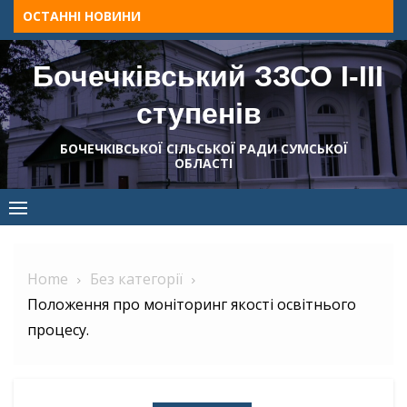
Skip
ОСТАННІ НОВИНИ
to
content
Бочечківський ЗЗСО І-ІІІ
ступенів
БОЧЕЧКІВСЬКОЇ СІЛЬСЬКОЇ РАДИ СУМСЬКОЇ
ОБЛАСТІ
Home
Без категорії
Положення про моніторинг якості освітнього
процесу.