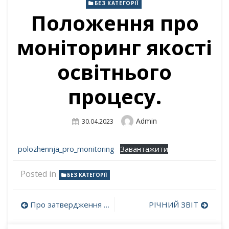
БЕЗ КАТЕГОРІЇ
Положення про
моніторинг якості
освітнього
процесу.
Author
Admin
Posted
30.04.2023
On
polozhennja_pro_monitoring
Завантажити
Posted in
БЕЗ КАТЕГОРІЇ
Навігація
Про затвердження Положення про моніторинг якості освітнього процесу (наказ)
РІЧНИЙ ЗВІТ
записів