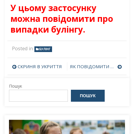
У цьому застосунку
можна повідомити про
випадки булінгу.
Posted in
БУЛІНГ
Навігація
СКРИНЯ В УКРИТТЯ
ЯК ПОВІДОМИТИ ПРО БУЛІНГ?
записів
Пошук
ПОШУК