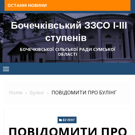
Skip
ОСТАННІ НОВИНИ
to
content
Бочечківський ЗЗСО І-ІІІ
ступенів
БОЧЕЧКІВСЬКОЇ СІЛЬСЬКОЇ РАДИ СУМСЬКОЇ
ОБЛАСТІ
Home
Булінг
ПОВІДОМИТИ ПРО БУЛІНГ
БУЛІНГ
ПОВІДОМИТИ ПРО