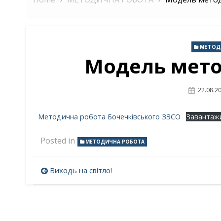
МЕТОД
Модель мето
Posted
22.08.2
On
Методична робота Бочечківського ЗЗСО
Завантаж
Posted in
МЕТОДИЧНА РОБОТА
Навігація
Виходь на світло!
записів