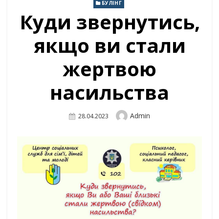
БУЛІНГ
Куди звернутись,
якщо ви стали
жертвою
насильства
Author
Admin
Posted
28.04.2023
On