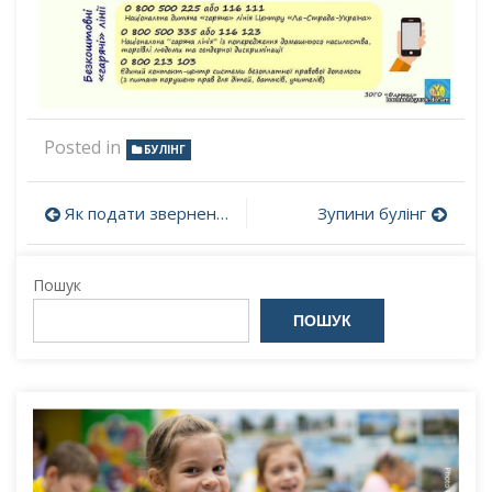
Posted in
БУЛІНГ
Навігація
Як подати звернення до управління ДСЯО у Сумській області
Зупини булінг
записів
Пошук
ПОШУК