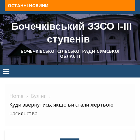
Skip
ОСТАННІ НОВИНИ
to
content
Бочечківський ЗЗСО І-ІІІ
ступенів
БОЧЕЧКІВСЬКОЇ СІЛЬСЬКОЇ РАДИ СУМСЬКОЇ
ОБЛАСТІ
Home
Булінг
Куди звернутись, якщо ви стали жертвою
насильства