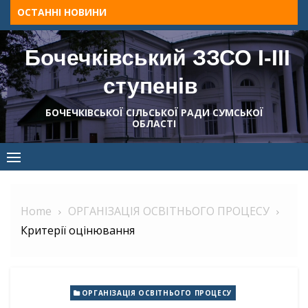
Skip
ОСТАННІ НОВИНИ
to
content
Бочечківський ЗЗСО І-ІІІ
ступенів
БОЧЕЧКІВСЬКОЇ СІЛЬСЬКОЇ РАДИ СУМСЬКОЇ
ОБЛАСТІ
Home
ОРГАНІЗАЦІЯ ОСВІТНЬОГО ПРОЦЕСУ
Критерії оцінювання
ОРГАНІЗАЦІЯ ОСВІТНЬОГО ПРОЦЕСУ