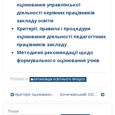
оцінювання управлінської
діяльності керівних працівників
закладу освіти
Критерії, правила і процедури
оцінювання діяльності педагогічних
працівників закладу
Методичні рекомендації щодо
формувального оцінювання учнів
Posted in
ОРГАНІЗАЦІЯ ОСВІТНЬОГО ПРОЦЕСУ
Навігація
Критерії оцінювання навчальних досягнень учнів
Бочечківський ЗЗСО – осередок освіти Бочечківської громади
записів
Пошук