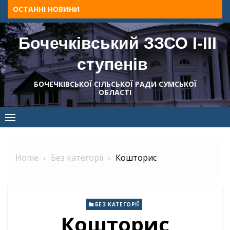
Skip
ОСТАННІ НОВИНИ
to
content
Бочечківський ЗЗСО І-ІІІ
ступенів
БОЧЕЧКІВСЬКОЇ СІЛЬСЬКОЇ РАДИ СУМСЬКОЇ
ОБЛАСТІ
Home
Без категорії
Кошторис
БЕЗ КАТЕГОРІЇ
Кошторис