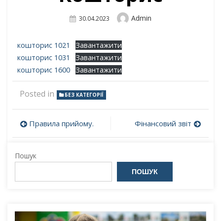
Author
Admin
Posted
30.04.2023
On
кошторис 1021
Завантажити
кошторис 1031
Завантажити
кошторис 1600
Завантажити
Posted in
БЕЗ КАТЕГОРІЇ
Навігація
Правила прийому.
Фінансовий звіт
записів
Пошук
ПОШУК