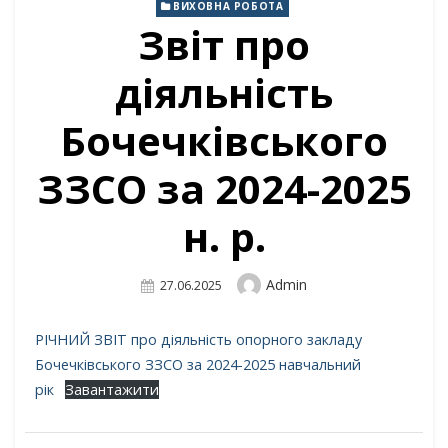
ВИХОВНА РОБОТА
Звіт про
діяльність
Бочечківського
ЗЗСО за 2024-2025
н. р.
Author
Admin
Posted
27.06.2025
On
РІЧНИЙ ЗВІТ про діяльність опорного закладу
Бочечківського ЗЗСО за 2024-2025 навчальний
рік
Завантажити