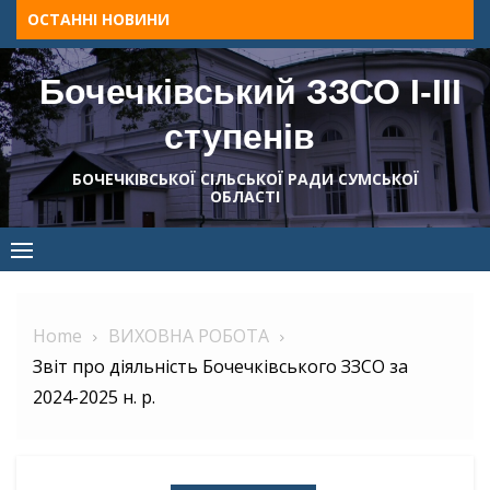
Skip
ОСТАННІ НОВИНИ
to
content
Бочечківський ЗЗСО І-ІІІ
ступенів
БОЧЕЧКІВСЬКОЇ СІЛЬСЬКОЇ РАДИ СУМСЬКОЇ
ОБЛАСТІ
Home
ВИХОВНА РОБОТА
Звіт про діяльність Бочечківського ЗЗСО за
2024-2025 н. р.