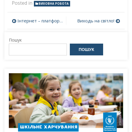
Posted in
ВИХОВНА РОБОТА
Навігація
Інтернет – платформа “BRAMA”
Виходь на світло!
записів
Пошук
ПОШУК