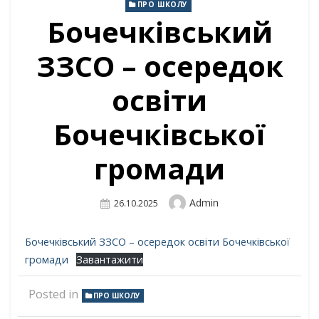
ПРО ШКОЛУ
Бочечківський
ЗЗСО – осередок
освіти
Бочечківської
громади
Author
Admin
Posted
26.10.2025
On
Бочечківський ЗЗСО – осередок освіти Бочечківської
громади
Завантажити
Posted in
ПРО ШКОЛУ