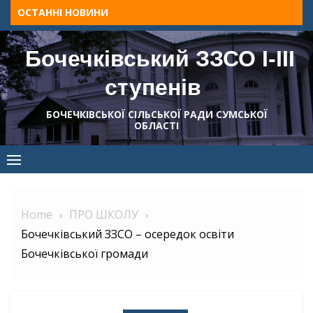
Skip
ОСТАННІ НОВИНИ
to
content
Бочечківський ЗЗСО І-ІІІ
ступенів
БОЧЕЧКІВСЬКОЇ СІЛЬСЬКОЇ РАДИ СУМСЬКОЇ
ОБЛАСТІ
Home
ПРО ШКОЛУ
Бочечківський ЗЗСО – осередок освіти
Бочечківської громади