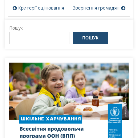
Навігація
Критерії оцінювання
Звернення громадян
записів
Пошук
ПОШУК