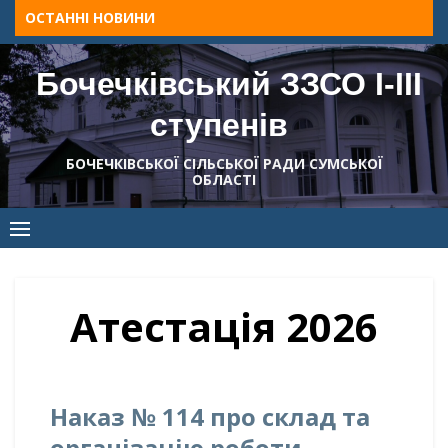
Skip
ОСТАННІ НОВИНИ
to
content
Бочечківський ЗЗСО І-ІІІ
ступенів
БОЧЕЧКІВСЬКОЇ СІЛЬСЬКОЇ РАДИ СУМСЬКОЇ
ОБЛАСТІ
Атестація 2026
Наказ № 114 про склад та
організацію роботи