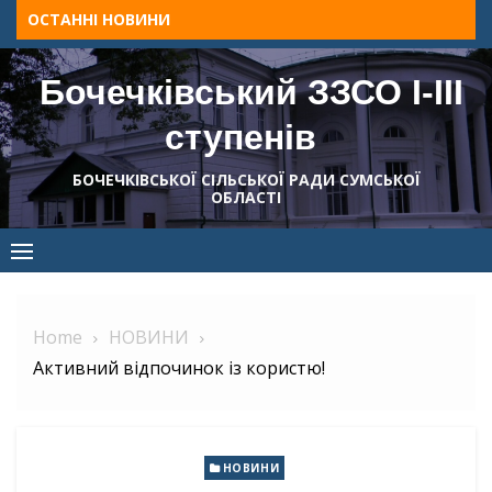
Skip
ОСТАННІ НОВИНИ
to
content
Бочечківський ЗЗСО І-ІІІ
ступенів
БОЧЕЧКІВСЬКОЇ СІЛЬСЬКОЇ РАДИ СУМСЬКОЇ
ОБЛАСТІ
Home
НОВИНИ
Активний відпочинок із користю!
НОВИНИ