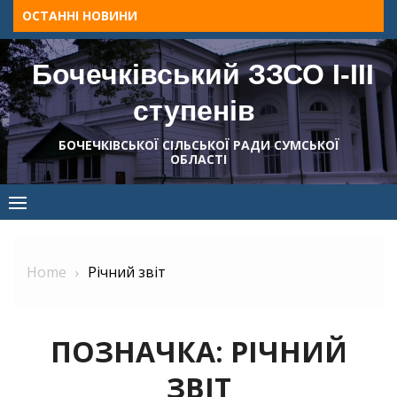
Skip
ОСТАННІ НОВИНИ
to
content
Бочечківський ЗЗСО І-ІІІ
ступенів
БОЧЕЧКІВСЬКОЇ СІЛЬСЬКОЇ РАДИ СУМСЬКОЇ
ОБЛАСТІ
Home
Річний звіт
ПОЗНАЧКА:
РІЧНИЙ
ЗВІТ