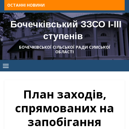
Skip
ОСТАННІ НОВИНИ
to
content
Бочечківський ЗЗСО І-ІІІ
ступенів
БОЧЕЧКІВСЬКОЇ СІЛЬСЬКОЇ РАДИ СУМСЬКОЇ
ОБЛАСТІ
План заходів,
спрямованих на
запобігання