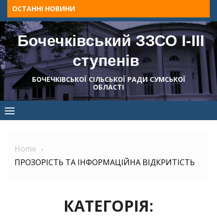
Skip
ОСТАННІ НОВИНИ
to
content
Бочечківський ЗЗСО І-ІІІ
ступенів
БОЧЕЧКІВСЬКОЇ СІЛЬСЬКОЇ РАДИ СУМСЬКОЇ
ОБЛАСТІ
Home
ПРОЗОРІСТЬ ТА ІНФОРМАЦІЙНА ВІДКРИТІСТЬ
КАТЕГОРІЯ: