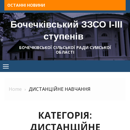
Skip
ОСТАННІ НОВИНИ
to
content
Бочечківський ЗЗСО І-ІІІ
ступенів
БОЧЕЧКІВСЬКОЇ СІЛЬСЬКОЇ РАДИ СУМСЬКОЇ
ОБЛАСТІ
Home
ДИСТАНЦІЙНЕ НАВЧАННЯ
КАТЕГОРІЯ:
ДИСТАНЦІЙНЕ