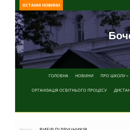
Skip
ОСТАННІ НОВИНИ
to
content
Боче
ГОЛОВНА
НОВИНИ
ПРО ШКОЛУ
ОРГАНІЗАЦІЯ ОСВІТНЬОГО ПРОЦЕСУ
ДИСТАН
Home
ВИБІР ПІДРУЧНИКІВ