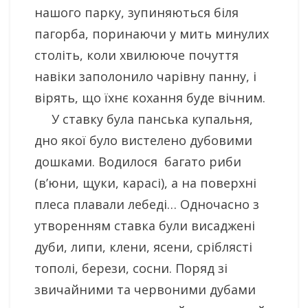
нашого парку, зупиняються біля
пагорба, поринаючи у мить минулих
століть, коли хвилююче почуття
навіки заполонило чарівну панну, і
вірять, що їхнє кохання буде вічним.
У ставку була панська купальня,
дно якої було вистелено дубовими
дошками. Водилося багато риби
(в’юни, щуки, карасі), а на поверхні
плеса плавали лебеді… Одночасно з
утворенням ставка були висаджені
дуби, липи, клени, ясени, сріблясті
тополі, берези, сосни. Поряд зі
звичайними та червоними дубами