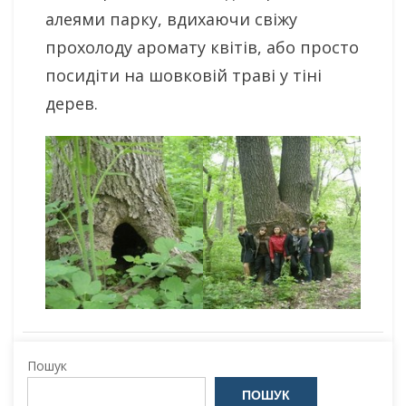
алеями парку, вдихаючи свіжу
прохолоду аромату квітів, або просто
посидіти на шовковій траві у тіні
дерев.
Пошук
ПОШУК