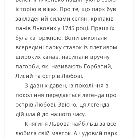
історію в віках. Про те, що парк був
закладений силами селян, кріпаків
панів Львових у 1745 році. Праця їх
була каторжною. Вони викопали
всередині парку ставок із плетивом
широких канав, насипали вручну
пагорби, які називають Горбатий,
Лисий та острів Любові.
З давніх-давен, із покоління в
покоління передається легенда про
острів Любові. Звісно, ця легенда
дійшла й до нашого часу.
Княгиня Львова найбільш за все
любила свій маєток. А чудовий парк