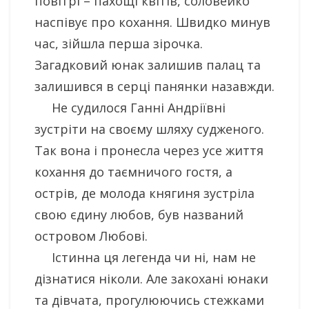
повітрі – пахощі квітів, соловейко
наспівує про кохання. Швидко минув
час, зійшла перша зірочка.
Загадковий юнак залишив палац та
залишився в серці панянки назавжди.
Не судилося Ганні Андріївні
зустріти на своєму шляху судженого.
Так вона і пронесла через усе життя
кохання до таємничого гостя, а
острів, де молода княгиня зустріла
свою єдину любов, був названий
островом Любові.
Істинна ця легенда чи ні, нам не
дізнатися ніколи. Але закохані юнаки
та дівчата, прогулюючись стежками