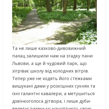
Та не лише казково-дивовижний
палац залишили нам на згадку пани
Львови, а ще й чудовий парк, що
зігріває школу від холодних вітрів.
Тепер уже не ходять його стежками
вишукані дами у розкішних сукнях та
їхні галантні кавалери, а метушиться
дзвінкоголоса дітвора, і лише дуби-
велетні тихенько нашіптують свою