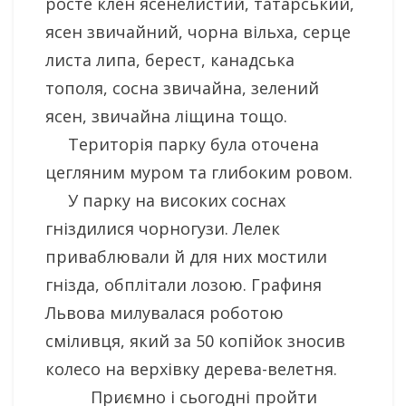
росте клен ясенелистий, татарський,
ясен звичайний, чорна вільха, серце
листа липа, берест, канадська
тополя, сосна звичайна, зелений
ясен, звичайна ліщина тощо.
Територія парку була оточена
цегляним муром та глибоким ровом.
У парку на високих соснах
гніздилися чорногузи. Лелек
приваблювали й для них мостили
гнізда, обплітали лозою. Графиня
Львова милувалася роботою
сміливця, який за 50 копійок зносив
колесо на верхівку дерева-велетня.
Приємно і сьогодні пройти