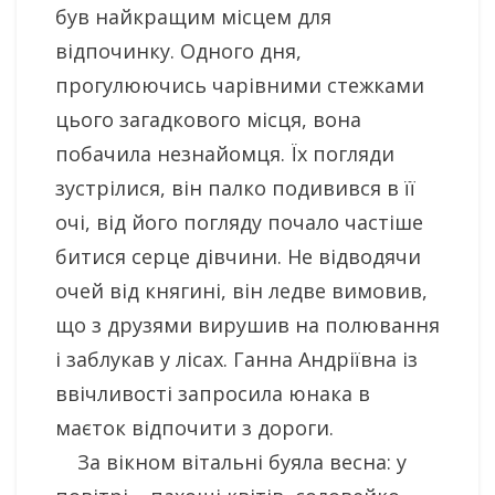
був найкращим місцем для
відпочинку. Одного дня,
прогулюючись чарівними стежками
цього загадкового місця, вона
побачила незнайомця. Їх погляди
зустрілися, він палко подивився в її
очі, від його погляду почало частіше
битися серце дівчини. Не відводячи
очей від княгині, він ледве вимовив,
що з друзями вирушив на полювання
і заблукав у лісах. Ганна Андріївна із
ввічливості запросила юнака в
маєток відпочити з дороги.
За вікном вітальні буяла весна: у