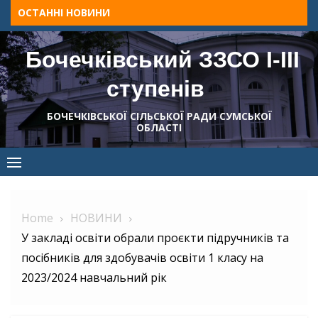
Skip
ОСТАННІ НОВИНИ
to
content
Бочечківський ЗЗСО І-ІІІ
ступенів
БОЧЕЧКІВСЬКОЇ СІЛЬСЬКОЇ РАДИ СУМСЬКОЇ
ОБЛАСТІ
Home
НОВИНИ
У закладі освіти обрали проєкти підручників та
посібників для здобувачів освіти 1 класу на
2023/2024 навчальний рік