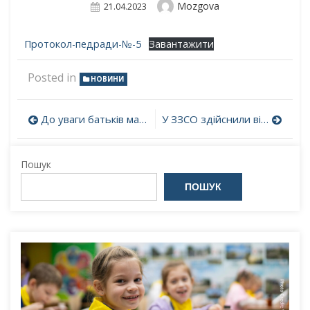
Author
Mozgova
Posted
21.04.2023
On
Протокол-педради-№-5
Завантажити
Posted in
НОВИНИ
Навігація
До уваги батьків майбутніх першокласників!
У ЗЗСО здійснили відбір підручників (крім електронних) та посібників для здобувачів повної загальної середньої освіти та педагогічних працівників (5, 6 клас)
записів
Пошук
ПОШУК