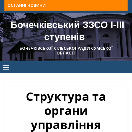
Skip
ОСТАННІ НОВИНИ
to
content
Бочечківський ЗЗСО І-ІІІ
ступенів
БОЧЕЧКІВСЬКОЇ СІЛЬСЬКОЇ РАДИ СУМСЬКОЇ
ОБЛАСТІ
Структура та
органи
управління