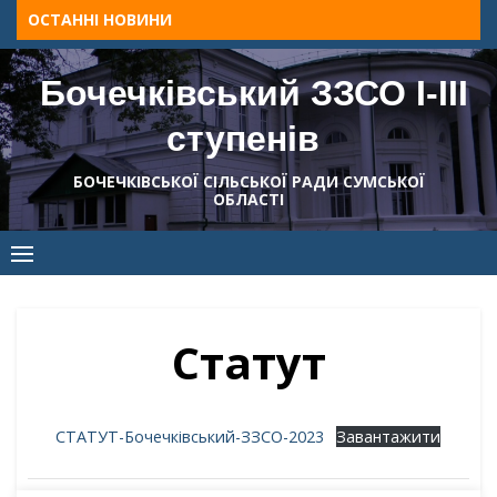
Skip
ОСТАННІ НОВИНИ
to
content
Бочечківський ЗЗСО І-ІІІ
ступенів
БОЧЕЧКІВСЬКОЇ СІЛЬСЬКОЇ РАДИ СУМСЬКОЇ
ОБЛАСТІ
Статут
СТАТУТ-Бочечківський-ЗЗСО-2023
Завантажити