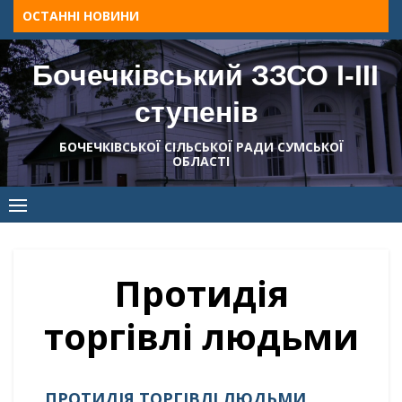
Skip
ОСТАННІ НОВИНИ
to
content
Бочечківський ЗЗСО І-ІІІ
ступенів
БОЧЕЧКІВСЬКОЇ СІЛЬСЬКОЇ РАДИ СУМСЬКОЇ
ОБЛАСТІ
Протидія
торгівлі людьми
ПРОТИДІЯ ТОРГІВЛІ ЛЮДЬМИ
.