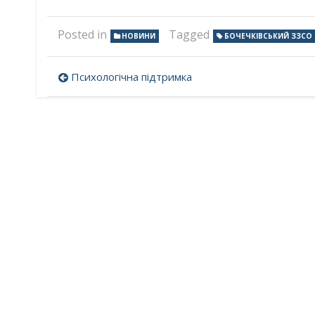
Posted in
Tagged
НОВИНИ
БОЧЕЧКІВСЬКИЙ ЗЗСО
Навігація
Психологічна підтримка
записів