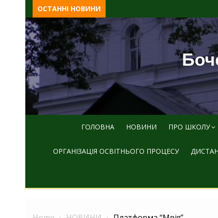
Skip
ОСТАННІ НОВИНИ
to
content
Боче
ГОЛОВНА
НОВИНИ
ПРО ШКОЛУ
ОРГАНІЗАЦІЯ ОСВІТНЬОГО ПРОЦЕСУ
ДИСТАН
Home
НОВИНИ
Платформа “Мрія”