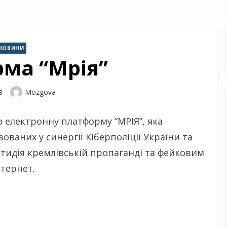
НОВИНИ
ма “Мрія”
Author
Mozgova
3
 електронну платформу “МРІЯ”, яка
ованих у синергії Кіберполіції України та
отидія кремлівській пропаганді та фейковим
нтернет.