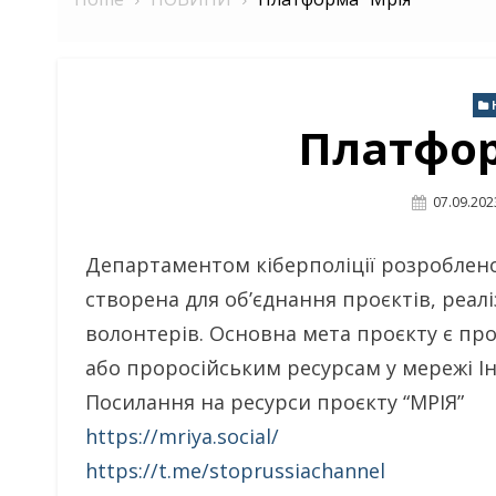
Платфор
Posted
07.09.202
On
Департаментом кіберполіції розроблено
створена для об’єднання проєктів, реаліз
волонтерів. Основна мета проєкту є пр
або проросійським ресурсам у мережі І
Посилання на ресурси проєкту “МРІЯ”
https://mriya.social/
https://t.me/stoprussiachannel