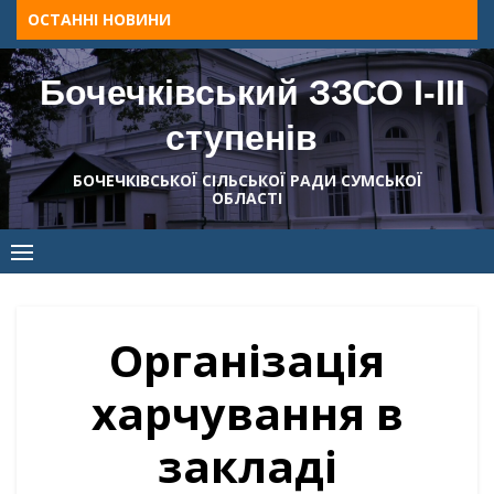
Skip
ОСТАННІ НОВИНИ
to
content
Бочечківський ЗЗСО І-ІІІ
ступенів
БОЧЕЧКІВСЬКОЇ СІЛЬСЬКОЇ РАДИ СУМСЬКОЇ
ОБЛАСТІ
Організація
харчування в
закладі