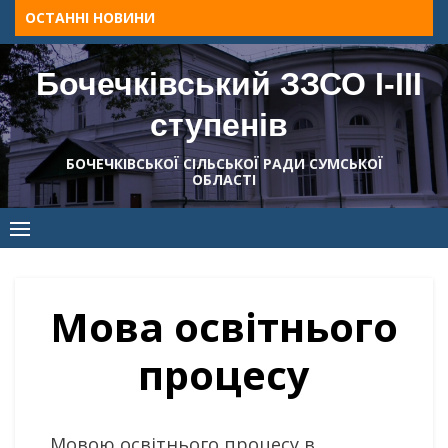
Skip
ОСТАННІ НОВИНИ
to
content
Бочечківський ЗЗСО І-ІІІ
ступенів
БОЧЕЧКІВСЬКОЇ СІЛЬСЬКОЇ РАДИ СУМСЬКОЇ
ОБЛАСТІ
Мова освітнього
процесу
Мовою освітнього процесу в