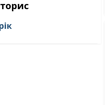
торис
рік