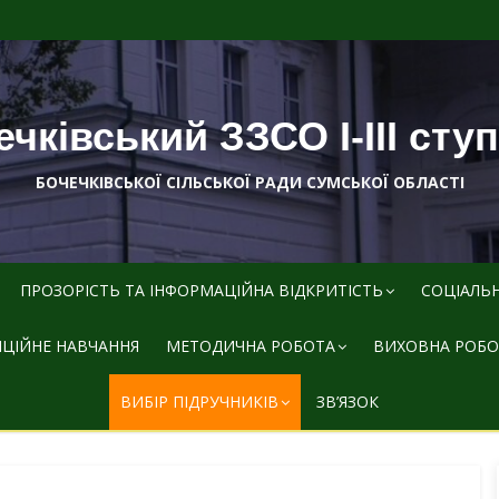
чківський ЗЗСО І-ІІІ сту
БОЧЕЧКІВСЬКОЇ СІЛЬСЬКОЇ РАДИ СУМСЬКОЇ ОБЛАСТІ
ПРОЗОРІСТЬ ТА ІНФОРМАЦІЙНА ВІДКРИТІСТЬ
СОЦІАЛЬ
ЦІЙНЕ НАВЧАННЯ
МЕТОДИЧНА РОБОТА
ВИХОВНА РОБО
ВИБІР ПІДРУЧНИКІВ
ЗВ’ЯЗОК