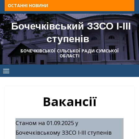
Skip
ОСТАННІ НОВИНИ
to
content
Бочечківський ЗЗСО І-ІІІ
ступенів
БОЧЕЧКІВСЬКОЇ СІЛЬСЬКОЇ РАДИ СУМСЬКОЇ
ОБЛАСТІ
Вакансії
Станом на 01.09.2025 у
Бочечківському ЗЗСО І-III ступенів