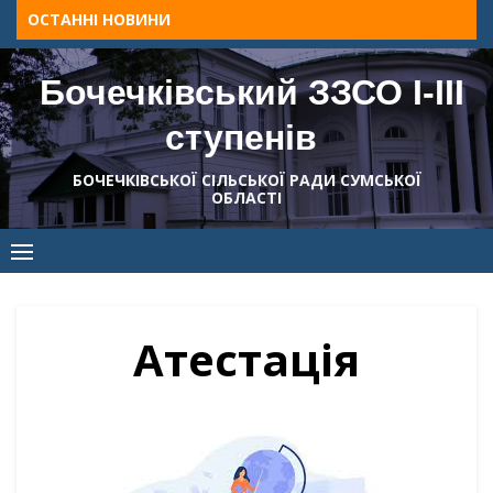
Skip
ОСТАННІ НОВИНИ
to
content
Бочечківський ЗЗСО І-ІІІ
ступенів
БОЧЕЧКІВСЬКОЇ СІЛЬСЬКОЇ РАДИ СУМСЬКОЇ
ОБЛАСТІ
Атестація